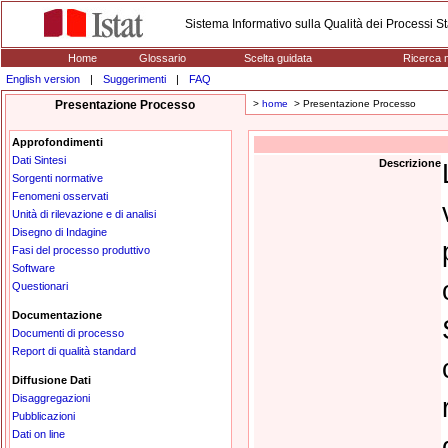
Sistema Informativo sulla Qualità dei Processi Sta
Home
Glossario
Scelta guidata
Ricerca 
English version
|
Suggerimenti
|
FAQ
Presentazione Processo
>
home
> Presentazione Processo
Approfondimenti
Dati Sintesi
Descrizione
Sorgenti normative
Fenomeni osservati
Unità di rilevazione e di analisi
Disegno di Indagine
Fasi del processo produttivo
Software
Questionari
Documentazione
Documenti di processo
Report di qualità standard
Diffusione Dati
Disaggregazioni
Pubblicazioni
Dati on line