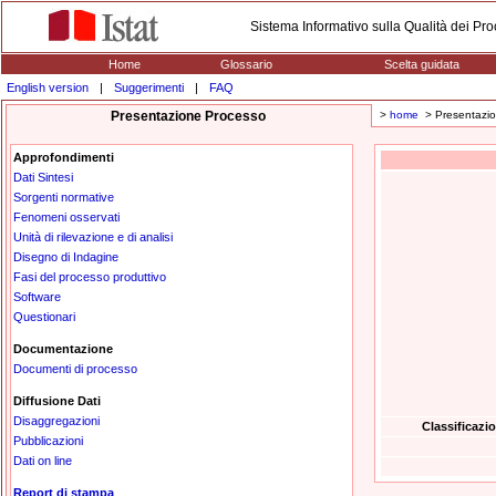
Sistema Informativo sulla Qualità dei Proc
Home
Glossario
Scelta guidata
English version
|
Suggerimenti
|
FAQ
Presentazione Processo
>
home
> Presentazio
Approfondimenti
Dati Sintesi
Sorgenti normative
Fenomeni osservati
Unità di rilevazione e di analisi
Disegno di Indagine
Fasi del processo produttivo
Software
Questionari
Documentazione
Documenti di processo
Diffusione Dati
Disaggregazioni
Classificazi
Pubblicazioni
Dati on line
Report di stampa