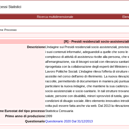
essi Statistici
Ricerca multidimensionale
Elen
ne Processo
[R] - Presidi residenziali socio-assistenziali
Descrizione
L’indagine sui Presidi residenziali socio assistenziali, previ
i suoi contenuti informativi, adeguandoli a quelle che sono le
complesso di attività di assistenza rivolte alla persona, che s
all’emarginazione, sia di bisogni sociali con rilevanza sanitari
riprogettata con la collaborazione degli esperti del Ministero d
Lavoro Politiche Sociali. L’indagine rileva l’offerta di strutture
assistite nel corso dell'anno di riferimento. La nuova rilevaz
raccolte, permettendo di documentare in maniera più puntuale 
particolare la nuova indagine, che mantiene la sua cadenza ann
socio-assistenziale e socio-sanitario. In tali strutture trovan
salute, persone con disabilità, minori sprovvisti di tutela, giov
condizioni di disagio sociale. Altro elemento innovativo intro
volta può essere fatta anche via web. Dal 2013 la rilevazion
one Eurostat del tipo processo
Statistica Censuaria
Primo anno di produzione
1999
Questionario
Questionario 2020 Dal 31/12/2013