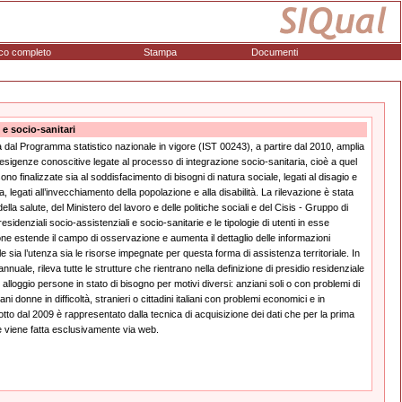
co completo
Stampa
Documenti
 e socio-sanitari
sta dal Programma statistico nazionale in vigore (IST 00243), a partire dal 2010, amplia
 esigenze conoscitive legate al processo di integrazione socio-sanitaria, cioè a quel
ono finalizzate sia al soddisfacimento di bisogni di natura sociale, legati al disagio e
a, legati all’invecchiamento della popolazione e alla disabilità. La rilevazione è stata
ella salute, del Ministero del lavoro e delle politiche sociali e del Cisis - Gruppo di
 residenziali socio-assistenziali e socio-sanitarie e le tipologie di utenti in esse
ione estende il campo di osservazione e aumenta il dettaglio delle informazioni
sia l’utenza sia le risorse impegnate per questa forma di assistenza territoriale. In
uale, rileva tutte le strutture che rientrano nella definizione di presidio residenziale
o alloggio persone in stato di bisogno per motivi diversi: anziani soli o con problemi di
ani donne in difficoltà, stranieri o cittadini italiani con problemi economici e in
dotto dal 2009 è rappresentato dalla tecnica di acquisizione dei dati che per la prima
e viene fatta esclusivamente via web.